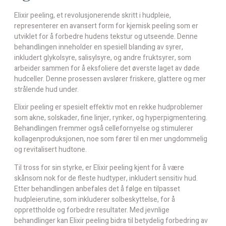
Elixir peeling, et revolusjonerende skritt i hudpleie,
representerer en avansert form for kjemisk peeling som er
utviklet for å forbedre hudens tekstur og utseende. Denne
behandlingen inneholder en spesiell blanding av syrer,
inkludert glykolsyre, salisylsyre, og andre fruktsyrer, som
arbeider sammen for å eksfoliere det øverste laget av døde
hudceller. Denne prosessen avslører friskere, glattere og mer
strålende hud under.
Elixir peeling er spesielt effektiv mot en rekke hudproblemer
som akne, solskader, fine linjer, rynker, og hyperpigmentering.
Behandlingen fremmer også cellefornyelse og stimulerer
kollagenproduksjonen, noe som fører til en mer ungdommelig
og revitalisert hudtone.
Til tross for sin styrke, er Elixir peeling kjent for å være
skånsom nok for de fleste hudtyper, inkludert sensitiv hud.
Etter behandlingen anbefales det å følge en tilpasset
hudpleierutine, som inkluderer solbeskyttelse, for å
opprettholde og forbedre resultater. Med jevnlige
behandlinger kan Elixir peeling bidra til betydelig forbedring av