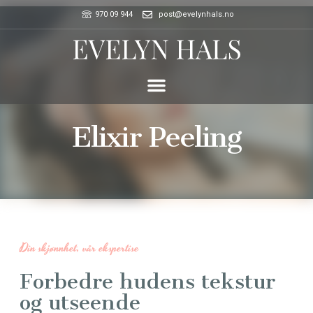
970 09 944
post@evelynhals.no
Elixir Peeling
Din skjønnhet, vår ekspertise
Forbedre hudens tekstur
og utseende